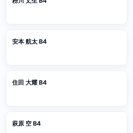
粉川 丈生 B4
安本 航太 B4
住田 大耀 B4
萩原 空 B4